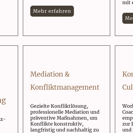
mit 
Mehr erfahren
Me
Mediation &
Ko
Konfliktmanagement
Cul
ng
Gezielte Konfliktlösung,
Wor
professionelle Mediation und
Coac
präventive Maßnahmen, um
emp
nz-
Konflikte konstruktiv,
zur 
langfristig und nachhaltig zu
und 